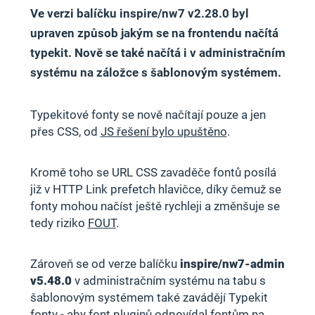
Ve verzi balíčku inspire/nw7 v2.28.0 byl
upraven způsob jakým se na frontendu načítá
typekit. Nově se také načítá i v administračním
systému na záložce s šablonovým systémem.
Typekitové fonty se nově načítají pouze a jen
přes CSS, od
JS řešení bylo upuštěno
.
Kromě toho se URL CSS zavaděče fontů posílá
již v HTTP Link prefetch hlavičce, díky čemuž se
fonty mohou načíst ještě rychleji a změnšuje se
tedy riziko
FOUT
.
Zároveň se od verze balíčku
inspire/nw7-admin
v5.48.0
v administračním systému na tabu s
šablonovým systémem také zavádějí Typekit
fonty - aby font pluginů odpovídal fontům na