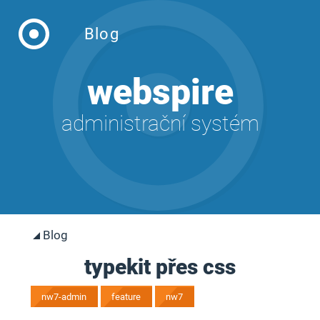
Webspire
Blog
webspire
administrační systém
Blog
typekit přes css
nw7-admin
feature
nw7